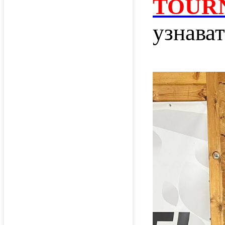
TOURN
узнават