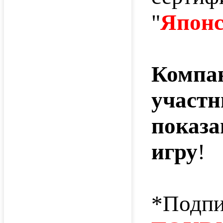
"
Японс
Компа
участн
показа
игру
!
*Подпи