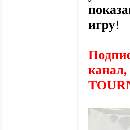
показа
игру
!
Подпис
канал,
TOURN