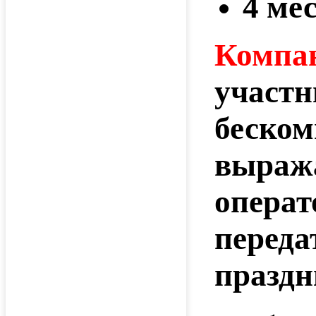
4 ме
Компан
участн
беском
выраж
операт
переда
праздн