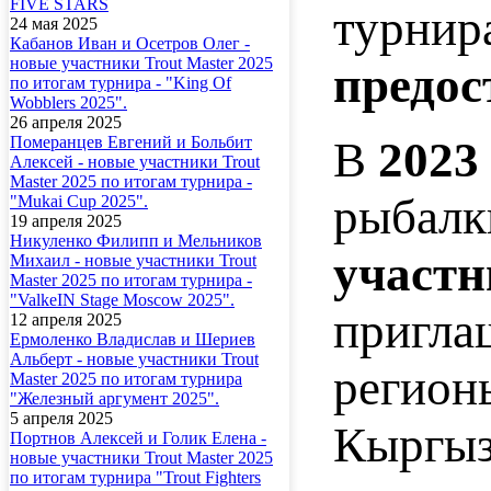
FIVE STARS
турнир
24 мая 2025
Кабанов Иван и Осетров Олег -
новые участники Trout Master 2025
предос
по итогам турнира - "King Of
Wobblers 2025".
26 апреля 2025
В
2023
Померанцев Евгений и Больбит
Алексей - новые участники Trout
Master 2025 по итогам турнира -
рыбалк
"Mukai Cup 2025".
19 апреля 2025
Никуленко Филипп и Мельников
участн
Михаил - новые участники Trout
Master 2025 по итогам турнира -
"ValkeIN Stage Moscow 2025".
пригла
12 апреля 2025
Ермоленко Владислав и Шериев
Альберт - новые участники Trout
регио
Master 2025 по итогам турнира
"Железный аргумент 2025".
5 апреля 2025
Кыргыз
Портнов Алексей и Голик Елена -
новые участники Trout Master 2025
по итогам турнира "Trout Fighters