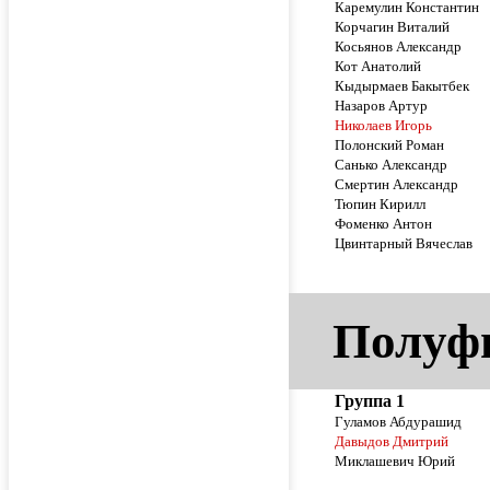
Каремулин Константин
Корчагин Виталий
Косьянов Александр
Кот Анатолий
Кыдырмаев Бакытбек
Назаров Артур
Николаев Игорь
Полонский Роман
Санько Александр
Смертин Александр
Тюпин Кирилл
Фоменко Антон
Цвинтарный Вячеслав
Полуф
Группа 1
Гуламов Абдурашид
Давыдов Дмитрий
Миклашевич Юрий